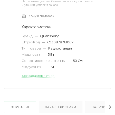
Наши менеджеры обязательно свяжутся с вами
и уточнят условия заказа
Хочу в подарок
Характеристики
Бренд
—
Quansheng
ШтрихКод
—
6930878761007
Тип товара
—
Радиостанция
Мощность
—
5 Вт
Сопротивление антенны
—
50 Ом
Модуляция
—
FM
Все характеристики
ОПИСАНИЕ
ХАРАКТЕРИСТИКИ
НАЛИЧИЕ