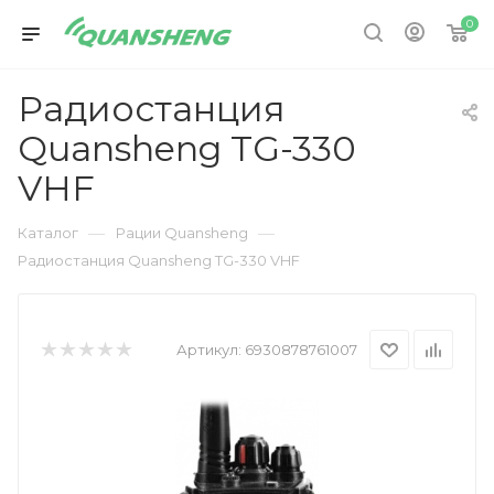
0
Радиостанция
Quansheng TG-330
VHF
—
—
Каталог
Рации Quansheng
Радиостанция Quansheng TG-330 VHF
Артикул:
6930878761007